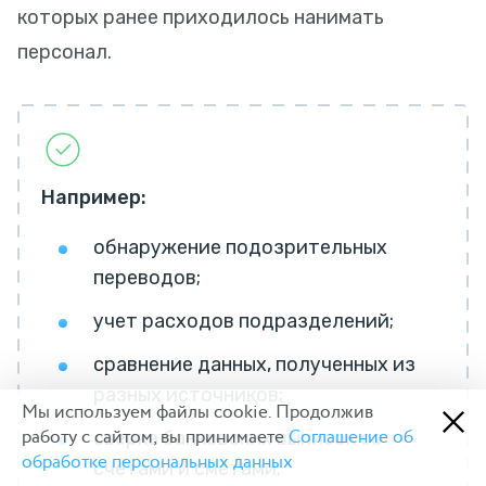
которых ранее приходилось нанимать
персонал.
Например:
обнаружение подозрительных
переводов;
учет расходов подразделений;
сравнение данных, полученных из
разных источников;
Мы используем файлы cookie. Продолжив
работу с сайтом, вы принимаете
Соглашение об
сверка банковских выписок со
обработке персональных данных
счетами и сметами;