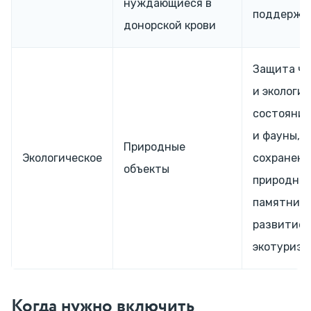
нуждающиеся в
поддержка
донорской крови
Защита ч
и экологич
состояния
и фауны,
Природные
Экологическое
сохранени
объекты
природны
памятнико
развитие
экотуризм
Когда нужно включить