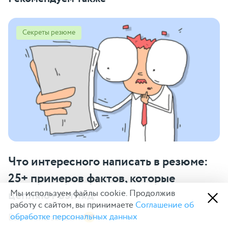
Секреты резюме
Что интересного написать в резюме:
25+ примеров фактов, которые
цепляют взгляд
Мы используем файлы cookie. Продолжив
работу с сайтом, вы принимаете
Соглашение об
обработке персональных данных
Вас точно заметят