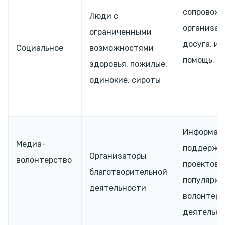
сопровожд
Люди с
организац
ограниченными
досуга, ин
Социальное
возможностями
помощь.
здоровья, пожилые,
одинокие, сироты
Информац
Медиа-
поддержк
Организаторы
волонтерство
проектов,
благотворительной
популяриз
деятельности
волонтерс
деятельно