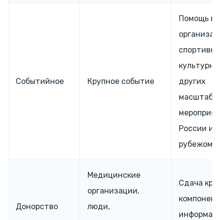
Помощь в
организац
спортивны
культурны
Событийное
Крупное событие
других
масштабн
мероприят
России и 
рубежом.
Медицинские
Сдача кров
организации,
компонент
Донорство
люди,
информац