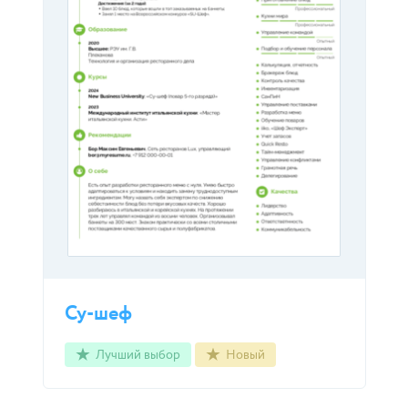
Су-шеф
Лучший выбор
Новый