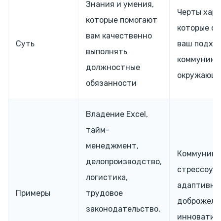
Знания и умения,
Черты хара
которые помогают
которые о
вам качественно
Суть
ваш подход
выполнять
коммуника
должностные
окружающ
обязанности
Владение Excel,
тайм-
менеджмент,
Коммуника
делопроизводство,
стрессоус
логистика,
адаптивно
Примеры
трудовое
доброжела
законодательство,
инноватив