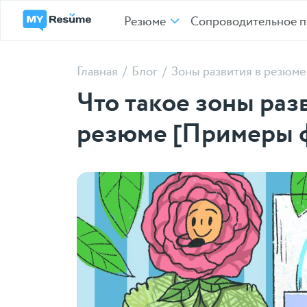
Резюме
Сопроводительное п
Главная
/
Блог
/
Зоны развития в резюме
Что такое зоны разв
резюме [Примеры 