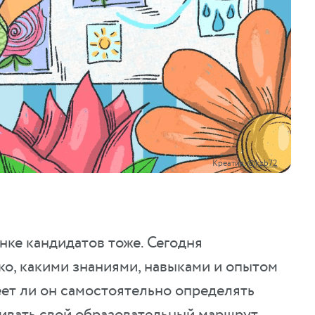
Креатив:
@kzb72
нке кандидатов тоже. Сегодня
ко, какими знаниями, навыками и опытом
еет ли он самостоятельно определять
ивать свой образовательный маршрут.