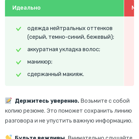
Идеально
М
одежда нейтральных оттенков
(серый, темно-синий, бежевый);
аккуратная укладка волос;
маникюр;
сдержанный макияж.
Держитесь уверенно.
Возьмите с собой
копию резюме. Это поможет сохранить линию
разговора и не упустить важную информацию.
Будьте вежливы.
Внимательно слушайте