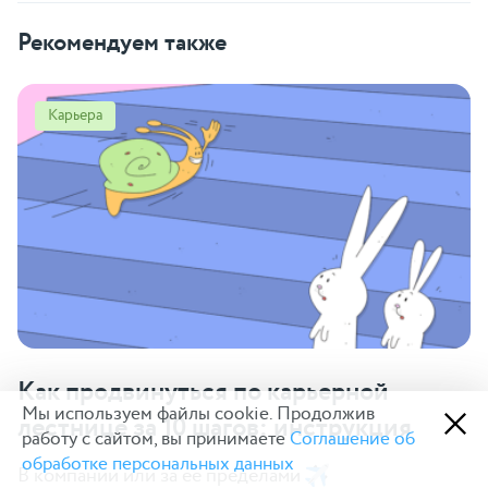
Рекомендуем также
Карьера
Как продвинуться по карьерной
Мы используем файлы cookie. Продолжив
лестнице за 10 шагов: инструкция
работу с сайтом, вы принимаете
Соглашение об
обработке персональных данных
В компании или за ее пределами