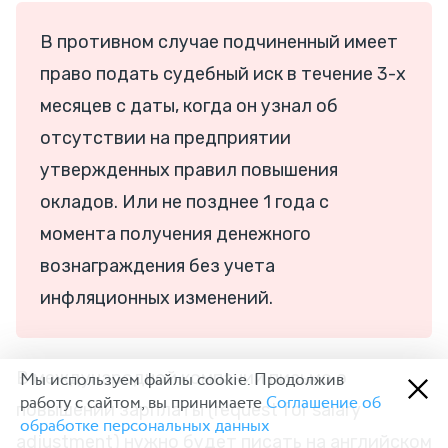
В противном случае подчиненный имеет
право подать судебный иск в течение 3-х
месяцев с даты, когда он узнал об
отсутствии на предприятии
утвержденных правил повышения
окладов. Или не позднее 1 года с
момента получения денежного
вознаграждения без учета
инфляционных изменений.
В международной компании письмо о
Мы используем файлы cookie. Продолжив
работу с сайтом, вы принимаете
Соглашение об
повышении зарплаты (request for salary
обработке персональных данных
adjustment) нужно будет писать на английском